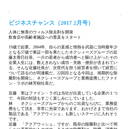
ビジネスチャンス（2017 2月号）
人体に無害のウィルス除去剤を開発
飲食店や高齢者施設への普及をスタート
19歳で起業。2004年、自らの直感と情熱を武器に当時最年少
となる37歳で東証一部を果たしたネクシィーズグループの近
藤太香巳社長。一介の若者から成功者へと駆け上がったその
企業人生には、数えきれない成功・失敗・挫折が含まれてい
る。そんな近藤社長が、次世代を担う経営者を招いて経営に
ついて語るのが同連載だ。22回目となる今回は、画期的な除
菌剤を開発し、ネクシィーズグループと業務提携したファイ
ン・ラボの林芳樹社長だ。
近藤 実はファイン・ラボは当社が出資している企業の１つ
で、今回の対談もすごく楽しみにしていました。
林 ネクシィーズグループからのご出資ならびに、業務提
携をして頂き、非常に光栄であります。おかげさまで当社の
製品である「アクアウィシュ」も新しいステージに入れそう
です。
近藤 「アクアウィシュ」ですが、既存の除菌剤と比べて明